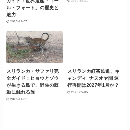
ガイド：世界遺産「ゴー
2025-12-21
ル・フォート」の歴史と
魅力
2025-12-07
スリランカ・サファリ完
スリランカ紅茶鉄道、キ
全ガイド：ヒョウとゾウ
ャンディ=ナヌオヤ間 運
が生きる島で、野生の鼓
行再開は2027年1月か？
動に触れる旅
2026-05-05
2025-11-01