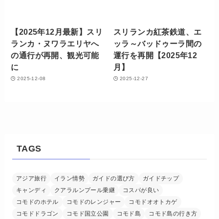
【2025年12月最新】スリ
スリランカ紅茶鉄道、エ
ランカ・ヌワラエリヤへ
ッラ～バッドゥーラ間の
の通行が再開、観光可能
運行を再開【2025年12
に
月】
2025-12-08
2025-12-27
TAGS
アジア旅行
イラン情勢
ガイドの選び方
ガイドチップ
キャンディ
クアラルンプール乗継
コスパが良い
コモドのホテル
コモドのレンジャー
コモドオオトカゲ
コモドドラゴン
コモド国立公園
コモド島
コモド島の行き方