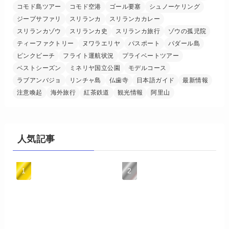
コモド島ツアー
コモド空港
ゴール要塞
シュノーケリング
ジープサファリ
スリランカ
スリランカカレー
スリランカゾウ
スリランカ史
スリランカ旅行
ゾウの孤児院
ティーファクトリー
ヌワラエリヤ
パスポート
パダール島
ピンクビーチ
フライト運航状況
プライベートツアー
ベストシーズン
ミネリヤ国立公園
モデルコース
ラブアンバジョ
リンチャ島
仏歯寺
日本語ガイド
最新情報
注意喚起
海外旅行
紅茶鉄道
観光情報
阿里山
人気記事