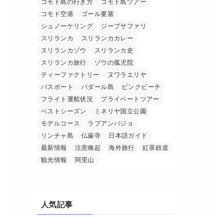
コモド島の行き方
コモド島ツアー
コモド空港
ゴール要塞
シュノーケリング
ジープサファリ
スリランカ
スリランカカレー
スリランカゾウ
スリランカ史
スリランカ旅行
ゾウの孤児院
ティーファクトリー
ヌワラエリヤ
パスポート
パダール島
ピンクビーチ
フライト運航状況
プライベートツアー
ベストシーズン
ミネリヤ国立公園
モデルコース
ラブアンバジョ
リンチャ島
仏歯寺
日本語ガイド
最新情報
注意喚起
海外旅行
紅茶鉄道
観光情報
阿里山
人気記事