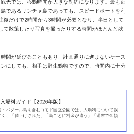
島観光では、移動時間が大きな制約になります。最も近
の島であるリンチャ島であっても、スピードボートを利
往復だけで2時間から3時間が必要となり、半日として
して散策したり写真を撮ったりする時間がほとんど残
動時間が延びることもあり、計画通りに進まないケース
ゴンにしても、相手は野生動物ですので、時間内に十分
入場料ガイド【2026年版】
島・パダール島を含むコモド国立公園では、入場料について誤
すく、「値上げされた」「島ごとに料金が違う」「週末で金額