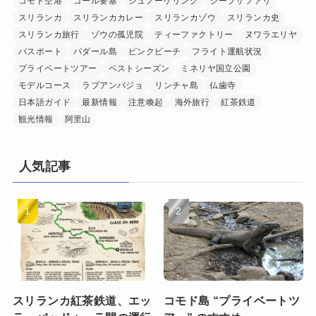
コモド空港
ゴール要塞
シュノーケリング
ジープサファリ
スリランカ
スリランカカレー
スリランカゾウ
スリランカ史
スリランカ旅行
ゾウの孤児院
ティーファクトリー
ヌワラエリヤ
パスポート
パダール島
ピンクビーチ
フライト運航状況
プライベートツアー
ベストシーズン
ミネリヤ国立公園
モデルコース
ラブアンバジョ
リンチャ島
仏歯寺
日本語ガイド
最新情報
注意喚起
海外旅行
紅茶鉄道
観光情報
阿里山
人気記事
スリランカ紅茶鉄道、エッ
コモド島 “プライベートツ