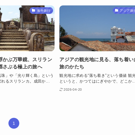
海外旅行
アジア旅
浮かぶ万華鏡、スリラン
アジアの観光地に見る、落ち着い
揺さぶる極上の旅へ
旅のかたち
真珠」や「光り輝く島」という
観光地に求める“落ち着き”という価値 観
れるスリランカ。成田か...
というと、かつてはにぎやかで、どこか..
2026-04-20
1