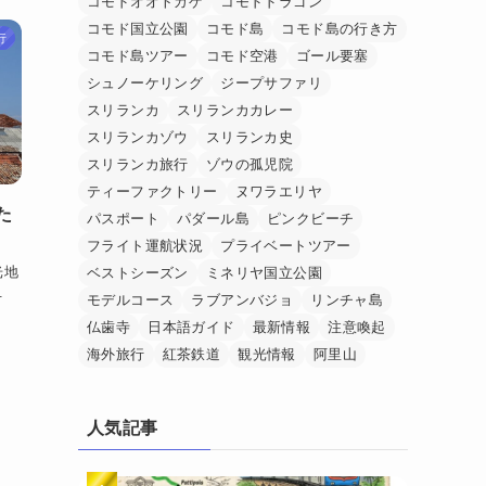
コモドオオトカゲ
コモドドラゴン
コモド国立公園
コモド島
コモド島の行き方
行
コモド島ツアー
コモド空港
ゴール要塞
シュノーケリング
ジープサファリ
スリランカ
スリランカカレー
スリランカゾウ
スリランカ史
スリランカ旅行
ゾウの孤児院
ティーファクトリー
ヌワラエリヤ
た
パスポート
パダール島
ピンクビーチ
フライト運航状況
プライベートツアー
光地
ベストシーズン
ミネリヤ国立公園
.
モデルコース
ラブアンバジョ
リンチャ島
仏歯寺
日本語ガイド
最新情報
注意喚起
海外旅行
紅茶鉄道
観光情報
阿里山
人気記事